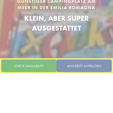
GÜNSTIGER CAMPINGPLATZ AM
MEER IN DER EMILIA ROMAGNA
KLEIN, ABER SUPER
AUSGESTATTET
CHECK AVAILABILITY
ANGEBOT ANFRAGEN
IM BASAR DES CAMPING RENO FEHLT ES AN NICHTS!
CAMPING RENO, EIN
KLEINER CAMPINGPLATZ
ADRIA RAVENNA ITALIEN IN
CASAL BORSETTI, VERFÜGT
CHECK-IN / CHECK-OUT
Accommodations
Stellplätz