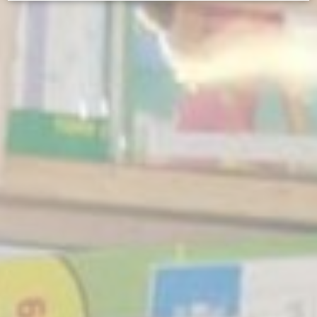
d-edge Macaron CMP
Cookie-Erklärung von
. Letzte
Aktualisierung: 2024-12-23.
Was sind Cookies?
Cookies sind kleine Textinformationen, die von der Website
verwendet werden, um die Benutzerfreundlichkeit zu
verbessern. Akzeptieren Sie alle Cookies oder wählen Sie
die Kategorien, die Sie zulassen möchten.
Cookie-Richtlinie
Erforderlich
Notwendige Cookies ermöglichen das ordnungsgemäße
Funktionieren der Website, indem sie grundlegende
Funktionen wie die Anmeldung im privaten Bereich oder
die Navigation auf der Website ermöglichen
Es sind keine Cookies dieser Art vorhanden.
Voreinstellungen
Präferenz-Cookies ermöglichen es, die Präferenzen des
Benutzers für den nächsten Besuch zu speichern. Sie