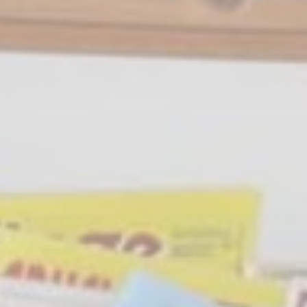
to enhance the
website
performance and
experience
Marketing und Werbung
Marketing-Cookies werden hauptsächlich von Dritten
verwendet, um ein Benutzerprofil zu erstellen, um sein
Verhalten und seine Gewohnheiten im gesamten Web für
Marketingzwecke zu verfolgen.
Werbenutzerdaten
Erteilen Sie Ihre Einwilligung zur Übermittlung von
Nutzerdaten im Zusammenhang mit Werbung an Google.
Personalisierte Werbung
Erteilen Sie Dritten Ihre Einwilligung für personalisierte
Werbung