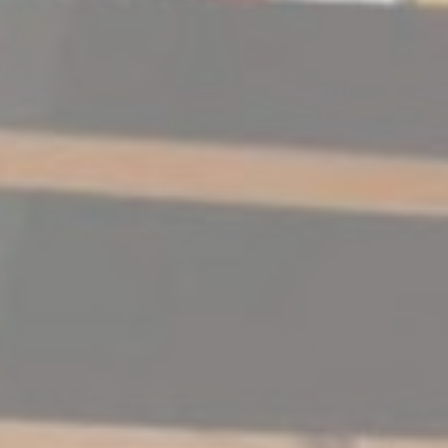
Statistik
Cookies dieser Art werden verwendet, um Informationen
über den Navigationspfad des Benutzers zu sammeln, mit
dem Ziel, die Statistiken in einer aggregierten Weise zu
analysieren, um die Website zu verbessern
Name
Anbieter
Zweck
Dauer
_ga_CMJG3ZE5EE
Google
Google Analytics
2
Analytics
allows user tracking
Jahre
to enhance the
website
performance and
experience
_ga
Google
Google Analytics
2
Analytics
allows user tracking
Jahre
to enhance the
website
performance and
experience
_ga_NX7RYZ8PB6
Google
Google Analytics
2
Analytics
allows user tracking
Jahre