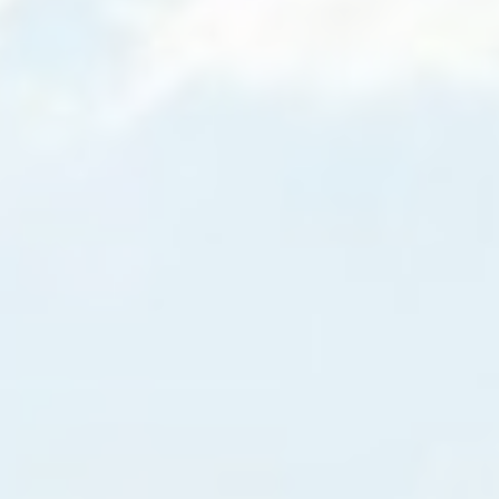
Analytics allows
user tracking to
Google
2
_ga_CMJG3ZE5EE
enhance the
Analytics
Jahre
website
performance
and experience
Google
Analytics allows
user tracking to
Google
2
_ga
enhance the
Analytics
Jahre
website
performance
and experience
Google
Analytics allows
user tracking to
Google
2
_ga_NX7RYZ8PB6
enhance the
Analytics
Jahre
website
performance
and experience