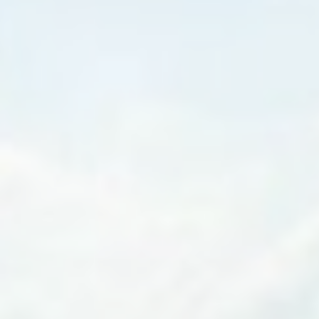
Marketing und Werbung
Marketing-Cookies werden hauptsächlich von Dritten
verwendet, um ein Benutzerprofil zu erstellen, um sein
Verhalten und seine Gewohnheiten im gesamten Web für
Marketingzwecke zu verfolgen.
Werbenutzerdaten
Erteilen Sie Ihre Einwilligung zur Übermittlung von
Nutzerdaten im Zusammenhang mit Werbung an Google.
Personalisierte Werbung
Erteilen Sie Dritten Ihre Einwilligung für personalisierte
Werbung
Auswahl bestätigen
Weniger Details