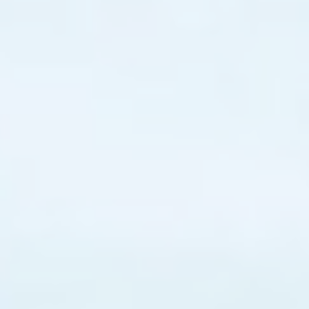
die Navigation auf der Website ermöglichen
Es sind keine Cookies dieser Art vorhanden.
Voreinstellungen
Präferenz-Cookies ermöglichen es, die Präferenzen des
Benutzers für den nächsten Besuch zu speichern. Sie
könnten zum Beispiel die Benutzersprache speichern.
Name
Anbieter
Zweck
Remember
D-edge
user's consent
_deCookiesConsentDeleteKey
Cookie
on Cookies and
Consent
consent
Identifier.
Remember
D-edge
user's consent
_deCookiesConsentID
Cookie
on Cookies and
Consent
consent
Identifier.
Remember
D-edge
user's consent
fb_cookie_law_consent
Cookie
on Cookies and
Consent
consent