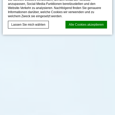
anzupassen, Social-Media-Funktionen bereitzustellen und den
Website-Verkehr zu analysieren. Nachfolgend finden Sie genauere
Informationen darüber, welche Cookies wir verwenden und zu
welchem Zweck sie eingesetzt werden.
Lassen Sie mich wählen
Alle Cookies akzeptieren
d-edge Macaron CMP
Cookie-Erklärung von
. Letzte
Aktualisierung: 2024-12-23.
Was sind Cookies?
Cookies sind kleine Textinformationen, die von der Website
verwendet werden, um die Benutzerfreundlichkeit zu
verbessern. Akzeptieren Sie alle Cookies oder wählen Sie
die Kategorien, die Sie zulassen möchten.
Cookie-Richtlinie
Erforderlich
Notwendige Cookies ermöglichen das ordnungsgemäße
Funktionieren der Website, indem sie grundlegende
Funktionen wie die Anmeldung im privaten Bereich oder