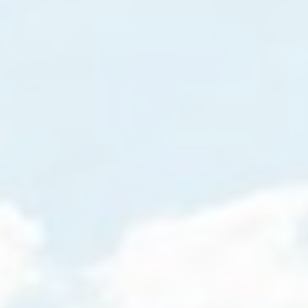
Identifier.
Remember
D-edge
user's consent
_deCountryResp
Cookie
on Cookies and
Consent
consent
Identifier.
Remember
D-edge
user's consent
_deCookiesConsent
Cookie
on Cookies and
Consent
consent
Identifier.
Statistik
Cookies dieser Art werden verwendet, um Informationen
über den Navigationspfad des Benutzers zu sammeln, mit
dem Ziel, die Statistiken in einer aggregierten Weise zu
analysieren, um die Website zu verbessern
Name
Anbieter
Zweck
Daue
Google