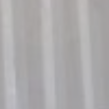
Dati utente pubblicitari
Fornire il consenso per l'invio a Google dei dati dell'utente
relativi alla pubblicità.
Annunci personalizzati
Fornire il consenso a terze parti per la pubblicità
personalizzata
Conferma Selezione
Nascondi dettagli