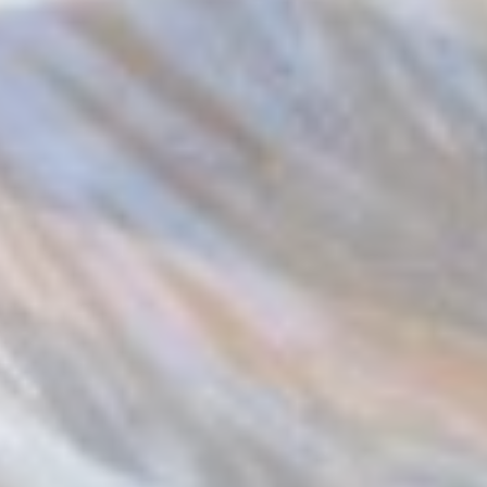
Statistiche
I cookie statistici vengono utilizzati per raccogliere dati
dell'utente sulla navigazione del sito al fine di analizzarli in
maniera aggregata per poter migliorare la fruizione del sito
stesso
Nome
Provider
Scopo
Durat
Google
Analytics
permette di
tracciare utenti
Google
_ga_CMJG3ZE5EE
ai fini di
2 ann
Analytics
migliorare
l'utilizzo e la
fruizione del sito
web
Google
Analytics
permette di
tracciare utenti
Google