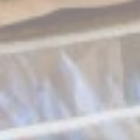
_deCookiesConsentID
Cookie
relative al
Consent
consenso sui
Cookie e l'ID del
consenso
Memorizza le
preferenze
D-edge
dell'utente
fb_cookie_law_consent
Cookie
relative al
Consent
consenso sui
Cookie e l'ID del
consenso
Memorizza le
preferenze
D-edge
dell'utente
_deCountryResp
Cookie
relative al
Consent
consenso sui
Cookie e l'ID del
consenso
Memorizza le
preferenze
D-edge
dell'utente
_deCookiesConsent
Cookie
relative al
Consent
consenso sui
Cookie e l'ID del
consenso