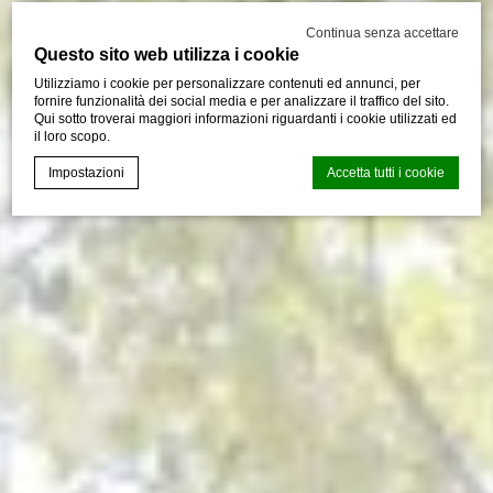
Continua senza accettare
Questo sito web utilizza i cookie
Utilizziamo i cookie per personalizzare contenuti ed annunci, per
fornire funzionalità dei social media e per analizzare il traffico del sito.
Qui sotto troverai maggiori informazioni riguardanti i cookie utilizzati ed
il loro scopo.
Impostazioni
Accetta tutti i cookie
CMP Macaron d-edge
Cookie Declaration generata dal
.
Ultimo aggiornamento: 2024-12-23.
Cosa sono i cookies?
I cookie sono piccoli file di testo che possono essere
utilizzati dai siti web per rendere più efficiente l'esperienza
per l'utente. Puoi accettare tutti i cookie o selezionare le
categorie che desideri abilitare.
Gestione dei Cookie
Necessario