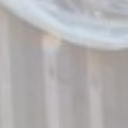
_ga
ai fini di
2 ann
Analytics
migliorare
l'utilizzo e la
fruizione del sito
web
Google
Analytics
permette di
tracciare utenti
Google
_ga_NX7RYZ8PB6
ai fini di
2 ann
Analytics
migliorare
l'utilizzo e la
fruizione del sito
web
Marketing e Pubblicità
I cookie di marketing o pubblicitari vengono utilizzati
principalmente da fornitori terzi ai fini di profilazione
dell'utente in modo da poterne tracciare i comportamenti
nel web a fine pubblicitario.