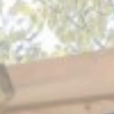
I cookie necessari permettono un corretto utilizzo del sito
web abilitando funzionalità di base come ad esempio
l'accesso alle aree protette o la navigazione del sito
Non ci sono cookie per questa tipologia.
Preferenze
I cookie di preferenza permettono di memorizzare le scelte
dell'utente per le sue prossime visite. Ad esempio
potremmo salvare la lingua dell'utente in modo da
ricordacela alla prossima visita e presentarti la pagina
corretta
Nome
Provider
Scopo
Memorizza le
preferenze
D-edge
dell'utente
_deCookiesConsentDeleteKey
Cookie
relative al
Consent
consenso sui
Cookie e l'ID del
consenso
Memorizza le
preferenze
D-edge
dell'utente