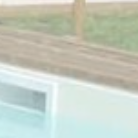
tracciare utenti ai
fini di migliorare
l'utilizzo e la
fruizione del sito
web
_ga
Google
Google Analytics
2 anni
Analytics
permette di
tracciare utenti ai
fini di migliorare
l'utilizzo e la
fruizione del sito
web
_ga_NX7RYZ8PB6
Google
Google Analytics
2 anni
Analytics
permette di
tracciare utenti ai
fini di migliorare
l'utilizzo e la
fruizione del sito
web
Marketing e Pubblicità
I cookie di marketing o pubblicitari vengono utilizzati
principalmente da fornitori terzi ai fini di profilazione