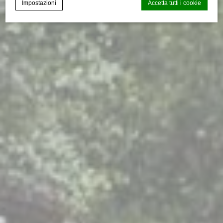
Impostazioni
Accetta tutti i cookie
CMP Macaron d-edge
Cookie Declaration generata dal
.
Ultimo aggiornamento: 2024-12-23.
Cosa sono i cookies?
I cookie sono piccoli file di testo che possono essere
utilizzati dai siti web per rendere più efficiente l'esperienza
per l'utente. Puoi accettare tutti i cookie o selezionare le
categorie che desideri abilitare.
Gestione dei Cookie
Necessario
I cookie necessari permettono un corretto utilizzo del sito
web abilitando funzionalità di base come ad esempio
l'accesso alle aree protette o la navigazione del sito
Non ci sono cookie per questa tipologia.
Preferenze