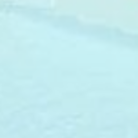
dell'utente in modo da poterne tracciare i comportamenti
nel web a fine pubblicitario.
Dati utente pubblicitari
Fornire il consenso per l'invio a Google dei dati dell'utente
relativi alla pubblicità.
Annunci personalizzati
Fornire il consenso a terze parti per la pubblicità
personalizzata
Conferma Selezione
Nascondi dettagli