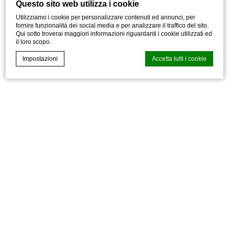
Questo sito web utilizza i cookie
Utilizziamo i cookie per personalizzare contenuti ed annunci, per
fornire funzionalità dei social media e per analizzare il traffico del sito.
Qui sotto troverai maggiori informazioni riguardanti i cookie utilizzati ed
il loro scopo.
Impostazioni
Accetta tutti i cookie
CMP Macaron d-edge
Cookie Declaration generata dal
.
Ultimo aggiornamento: 2024-12-23.
Cosa sono i cookies?
I cookie sono piccoli file di testo che possono essere
utilizzati dai siti web per rendere più efficiente l'esperienza
per l'utente. Puoi accettare tutti i cookie o selezionare le
categorie che desideri abilitare.
Gestione dei Cookie
Necessario
I cookie necessari permettono un corretto utilizzo del sito
web abilitando funzionalità di base come ad esempio