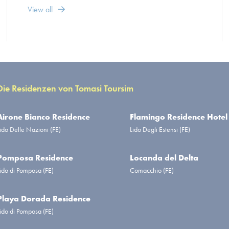
View all
Die Residenzen von Tomasi Toursim
Airone Bianco Residence
Flamingo Residence Hotel
ido Delle Nazioni (FE)
Lido Degli Estensi (FE)
Pomposa Residence
Locanda del Delta
ido di Pomposa (FE)
Comacchio (FE)
Playa Dorada Residence
ido di Pomposa (FE)