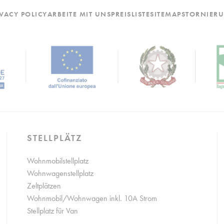
IVACY POLICY
ARBEITE MIT UNS
PREISLISTE
SITEMAP
STORNIER
enutzerdaten
hre Einwilligung zur Übermittlung von Nutzerdaten im Zusammenhang mit Werbung 
nalisierte Werbung
tten Ihre Einwilligung für personalisierte Werbung
ätigen
Weniger Details
STELLPLÄTZ
Wohnmobilstellplatz
Wohnwagenstellplatz
Zeltplätzen
Wohnmobil/Wohnwagen inkl. 10A Strom
Stellplatz für Van