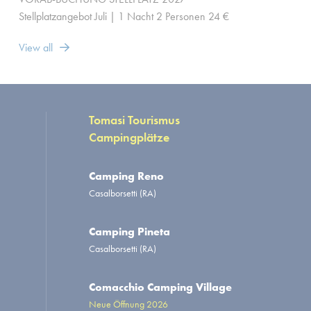
Stellplatzangebot Juli | 1 Nacht 2 Personen 24 €
View all
Tomasi Tourismus
Campingplätze
Camping Reno
Casalborsetti (RA)
Camping Pineta
Casalborsetti (RA)
Comacchio Camping Village
Neue Öffnung 2026