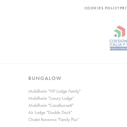
COOKIES POLICY
PR
Werb
Erteilen Sie I
Perso
Erteilen Sie Dri
Auswahl best
BUNGALOW
Mobilheim "VIP Lodge Family"
Mobilheim "Luxury Lodge"
Mobilheim "Casalborsetti"
Air Lodge "Double Deck"
Chalet Ravenna "Family Plus"