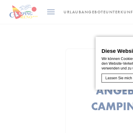
URLAUBANGEBOTE
UNTERKUNF
Diese Websi
Wir können Cookies
den Website-Verkeh
verwenden und zu 
FORD
Lassen Sie mich
ANGEB
Cookie-Erklärung
CAMPIN
Was sind 
Cookies sind kl
verbessern. Akz
Cookie-Rich