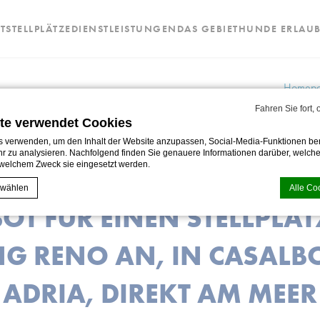
T
STELLPLÄTZE
DIENSTLEISTUNGEN
DAS GEBIET
HUNDE ERLAUB
Homep
Fahren Sie fort,
te verwendet Cookies
 verwenden, um den Inhalt der Website anzupassen, Social-Media-Funktionen ber
r zu analysieren. Nachfolgend finden Sie genauere Informationen darüber, welche
welchem Zweck sie eingesetzt werden.
ERN SIE EIN UNVERBINDL
 wählen
Alle Co
OT FÜR EINEN STELLPLÄT
d-edge Macaron CMP
 von
. Letzte Aktualisierung: 2024-12-23.
G RENO AN, IN CASALBO
Cookies?
eine Textinformationen, die von der Website verwendet werden, um die Benutzerfre
ADRIA, DIREKT AM MEER
eptieren Sie alle Cookies oder wählen Sie die Kategorien, die Sie zulassen möcht
tlinie