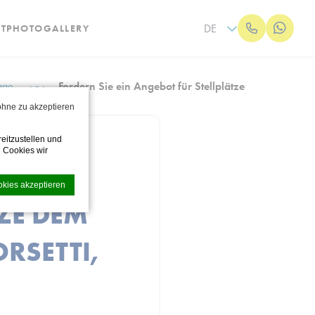
DE
T
PHOTOGALLERY
age
Fordern Sie ein Angebot für Stellplätze
 ohne zu akzeptieren
eitzustellen und
 Cookies wir
ICHES
okies akzeptieren
ZE DEM
RSETTI,
undlichkeit zu
en.