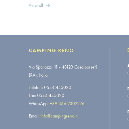
View all
CAMPING RENO
Via Spallazzi, 11 - 48123 Casalborsetti
L
(RA), Italia
Telefon:
0544 445020
Fax:
0544 445020
L
WhatsApp:
+39 366 2302276
Email:
info@campingreno.it
L