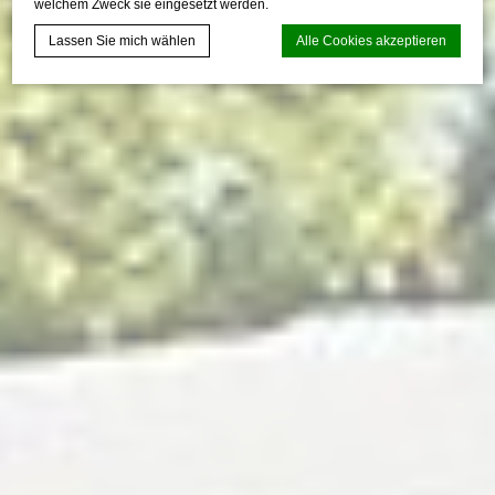
welchem Zweck sie eingesetzt werden.
Lassen Sie mich wählen
Alle Cookies akzeptieren
d-edge Macaron CMP
Cookie-Erklärung von
. Letzte
Aktualisierung: 2024-12-23.
Was sind Cookies?
Cookies sind kleine Textinformationen, die von der Website
verwendet werden, um die Benutzerfreundlichkeit zu
verbessern. Akzeptieren Sie alle Cookies oder wählen Sie
die Kategorien, die Sie zulassen möchten.
Cookie-Richtlinie
Erforderlich
Notwendige Cookies ermöglichen das ordnungsgemäße
Funktionieren der Website, indem sie grundlegende
Funktionen wie die Anmeldung im privaten Bereich oder
die Navigation auf der Website ermöglichen
Es sind keine Cookies dieser Art vorhanden.