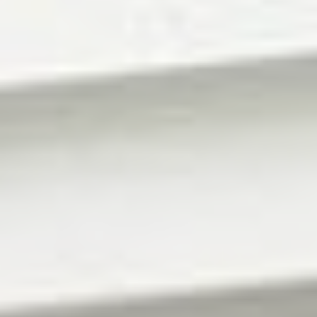
Voreinstellungen
Präferenz-Cookies ermöglichen es, die Präferenzen des
Benutzers für den nächsten Besuch zu speichern. Sie
könnten zum Beispiel die Benutzersprache speichern.
Name
Anbieter
Zweck
Remember
D-edge
user's consent
_deCookiesConsentDeleteKey
Cookie
on Cookies and
Consent
consent
Identifier.
Remember
D-edge
user's consent
_deCookiesConsentID
Cookie
on Cookies and
Consent
consent
Identifier.
Remember
D-edge
user's consent
fb_cookie_law_consent
Cookie
on Cookies and
Consent
consent
Identifier.
Remember
D-edge
user's consent