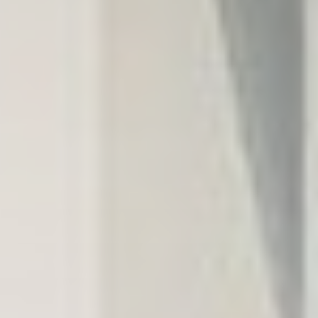
Verhalten und seine Gewohnheiten im gesamten Web für
Marketingzwecke zu verfolgen.
Werbenutzerdaten
Erteilen Sie Ihre Einwilligung zur Übermittlung von
Nutzerdaten im Zusammenhang mit Werbung an Google.
Personalisierte Werbung
Erteilen Sie Dritten Ihre Einwilligung für personalisierte
Werbung
Auswahl bestätigen
Weniger Details