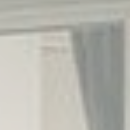
performance
and experience
Google
Analytics allows
user tracking to
Google
2
_ga
enhance the
Analytics
Jahre
website
performance
and experience
Google
Analytics allows
user tracking to
Google
2
_ga_NX7RYZ8PB6
enhance the
Analytics
Jahre
website
performance
and experience
Marketing und Werbung
Marketing-Cookies werden hauptsächlich von Dritten
verwendet, um ein Benutzerprofil zu erstellen, um sein