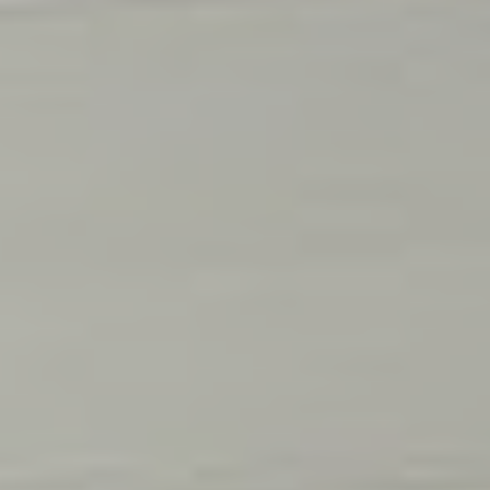
_deCountryResp
Cookie
on Cookies and
Consent
consent
Identifier.
Remember
D-edge
user's consent
_deCookiesConsent
Cookie
on Cookies and
Consent
consent
Identifier.
Statistik
Cookies dieser Art werden verwendet, um Informationen
über den Navigationspfad des Benutzers zu sammeln, mit
dem Ziel, die Statistiken in einer aggregierten Weise zu
analysieren, um die Website zu verbessern
Name
Anbieter
Zweck
Daue
Google
Analytics allows
user tracking to
Google
2
_ga_CMJG3ZE5EE
enhance the
Analytics
Jahre
website