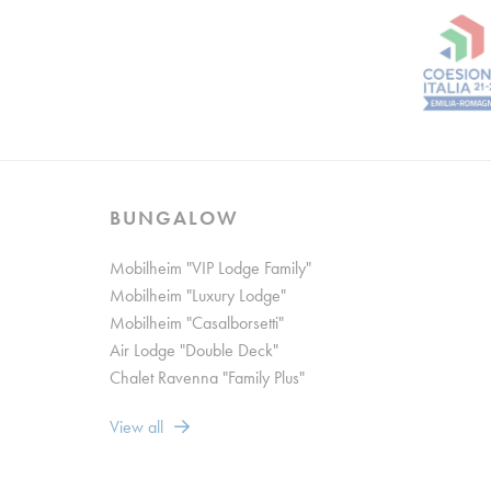
Werb
Erteilen Sie I
Perso
Erteilen Sie Dri
BUNGALOW
Auswahl best
Mobilheim "VIP Lodge Family"
Mobilheim "Luxury Lodge"
Mobilheim "Casalborsetti"
Air Lodge "Double Deck"
Chalet Ravenna "Family Plus"
View all