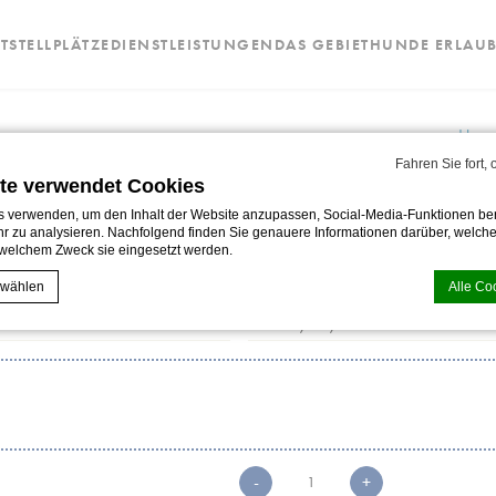
T
STELLPLÄTZE
DIENSTLEISTUNGEN
DAS GEBIET
HUNDE ERLAUB
Hom
Fahren Sie fort,
te verwendet Cookies
ELLUNG VON STELLPLÄT
 verwenden, um den Inhalt der Website anzupassen, Social-Media-Funktionen ber
r zu analysieren. Nachfolgend finden Sie genauere Informationen darüber, welche
welchem Zweck sie eingesetzt werden.
 wählen
Alle Co
CHECKOUT
*
Date
Format:
d-edge Macaron CMP
 von
. Letzte Aktualisierung: 2024-12-23.
TT
Cookies?
Schrägstrich
eine Textinformationen, die von der Website verwendet werden, um die Benutzerfre
MM
eptieren Sie alle Cookies oder wählen Sie die Kategorien, die Sie zulassen möcht
Schrägstrich
tlinie
-
+
JJJJ