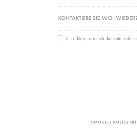
KONTAKTIERE SIE MICH WIEDER
Stati
Cookies dieser
PRIVACY
Ich erkläre, dass ich die Datenschu
mit dem Ziel, d
POLICY
*
Name
_ga_CMJG3Z
_ga
_ga_NX7RYZ
Mark
COOKIES POLICY
PR
Marketing-Cooki
Verhalten und 