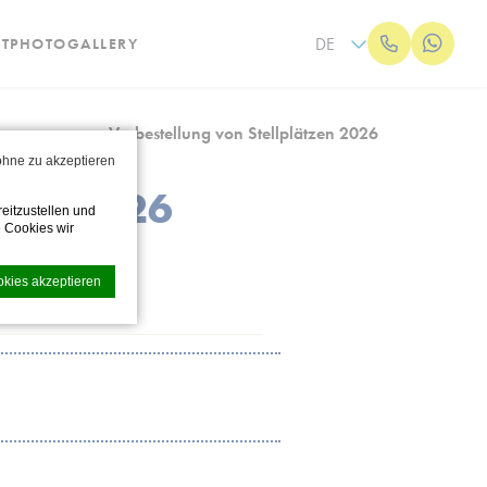
DE
T
PHOTOGALLERY
epage
Vorbestellung von Stellplätzen 2026
 ohne zu akzeptieren
ZEN 2026
eitzustellen und
 Cookies wir
okies akzeptieren
Date
Format:
TT
Schrägstrich
undlichkeit zu
MM
en.
Schrägstrich
JJJJ