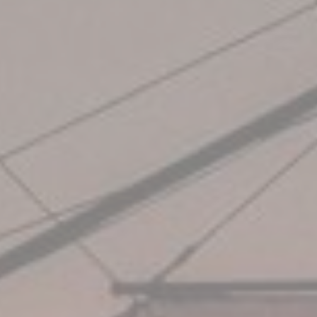
fb_cookie_la
_deCountryR
_deCookiesC
Stati
I cookie statisti
maniera aggrega
Nome
_ga_CMJG3Z
_ga