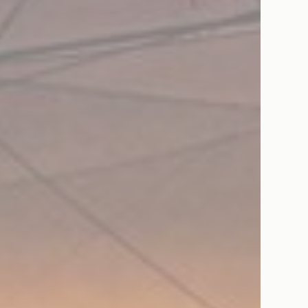
8PB6
Google
Google Analytics permette di tracciare utenti ai fini di migliora
Analytics
l'utilizzo e la fruizione del sito web
ting e Pubblicità
eting o pubblicitari vengono utilizzati principalmente da fornitori terzi ai fini di profi
modo da poterne tracciare i comportamenti nel web a fine pubblicitario.
utente pubblicitari
so per l'invio a Google dei dati dell'utente relativi alla pubblicità.
ci personalizzati
nso a terze parti per la pubblicità personalizzata
lezione
Nascondi dettagli