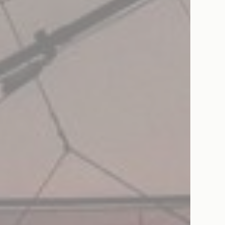
Consent
w_consent
D-edge
Memorizza le preferenze dell'utente relative al
Cookie
consenso sui Cookie e l'ID del consenso
Consent
esp
D-edge
Memorizza le preferenze dell'utente relative al
Cookie
consenso sui Cookie e l'ID del consenso
Consent
onsent
D-edge
Memorizza le preferenze dell'utente relative al
Cookie
consenso sui Cookie e l'ID del consenso
Consent
stiche
ci vengono utilizzati per raccogliere dati dell'utente sulla navigazione del sito al fine 
ta per poter migliorare la fruizione del sito stesso
Provider
Scopo
E5EE
Google
Google Analytics permette di tracciare utenti ai fini di migliora
Analytics
l'utilizzo e la fruizione del sito web
Google
Google Analytics permette di tracciare utenti ai fini di migliora
Analytics
l'utilizzo e la fruizione del sito web