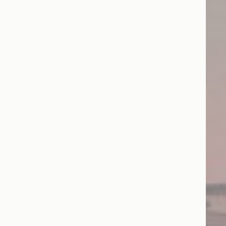
Sessione
Sessione
Sessione
di analizzarli in
Durata
re
2 anni
re
2 anni