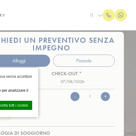
IT
RY
CHIEDI UN PREVENTIVO SENZA
IMPEGNO
Alloggi
Piazzole
K-IN
*
CHECK-OUT
*
nua senza accettare
Date
Date
Format:
Format:
 per analizzare il
GG
GG
ERSONE
-
+
slash
slash
cetta tutti i cookie
MM
MM
slash
slash
AAAA
AAAA
LOGIA DI SOGGIORNO