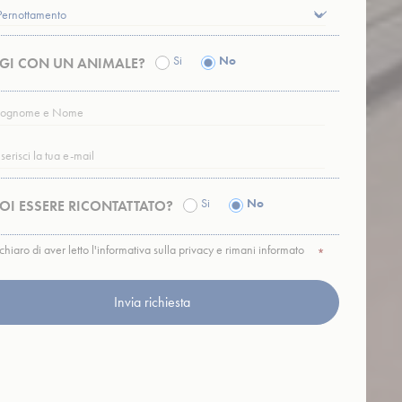
e l'esperienza
Si
No
GI CON UN ANIMALE?
NOME
me ad esempio
E
*
L
*
Si
No
OI ESSERE RICONTATTATO?
chiaro di aver letto l'informativa sulla privacy e rimani informato
 Ad esempio
ACY
*
pagina corretta
CY
*
Durata
Sessione
Sessione