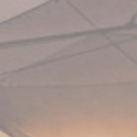
_ga_NX7RYZ
Marke
I cookie di mark
dell'utente in 
Dati 
Fornire il consen
Annun
Fornire il conse
Conferma Se