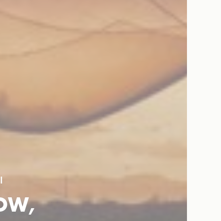
I
OW,