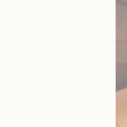
re
2 anni
lazione