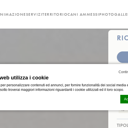
ANIMAZIONE
SERVIZI
TERRITORIO
CANI AMMESSI
PHOTOGALLE
RI
CHEC
Conti
web utilizza i cookie
 per personalizzare contenuti ed annunci, per fornire funzionalità dei social media e
i sotto troverai maggiori informazioni riguardanti i cookie utilizzati ed il loro scopo.
N. P
Ac
Età 1
CMP Macaron d-edge
n generata dal
. Ultimo aggiornamento: 2024-12-23.
TIPO
i cookies?