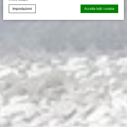
Impostazioni
Accetta tutti i cookie
CMP Macaron d-edge
Cookie Declaration generata dal
.
Ultimo aggiornamento: 2024-12-23.
Cosa sono i cookies?
I cookie sono piccoli file di testo che possono essere
utilizzati dai siti web per rendere più efficiente l'esperienza
per l'utente. Puoi accettare tutti i cookie o selezionare le
categorie che desideri abilitare.
Gestione dei Cookie
Necessario
I cookie necessari permettono un corretto utilizzo del sito
web abilitando funzionalità di base come ad esempio
l'accesso alle aree protette o la navigazione del sito
Non ci sono cookie per questa tipologia.