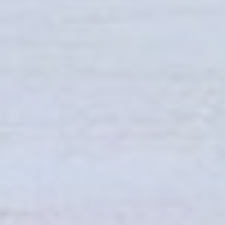
dell'utente sulla navigazione del sito al fine di analizzarli in
maniera aggregata per poter migliorare la fruizione del sito
stesso
Nome
Provider
Scopo
Durat
Google
Analytics
permette di
tracciare utenti
Google
_ga_CMJG3ZE5EE
ai fini di
2 ann
Analytics
migliorare
l'utilizzo e la
fruizione del sito
web
Google
Analytics
permette di
tracciare utenti
Google
_ga
ai fini di
2 ann
Analytics
migliorare
l'utilizzo e la
fruizione del sito
web
Google
Analytics
permette di