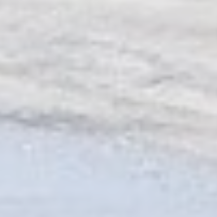
fb_cookie_law_consent
Cookie
relative al
Consent
consenso sui
Cookie e l'ID del
consenso
Memorizza le
preferenze
D-edge
dell'utente
_deCountryResp
Cookie
relative al
Consent
consenso sui
Cookie e l'ID del
consenso
Memorizza le
preferenze
D-edge
dell'utente
_deCookiesConsent
Cookie
relative al
Consent
consenso sui
Cookie e l'ID del
consenso
Statistiche
I cookie statistici vengono utilizzati per raccogliere dati