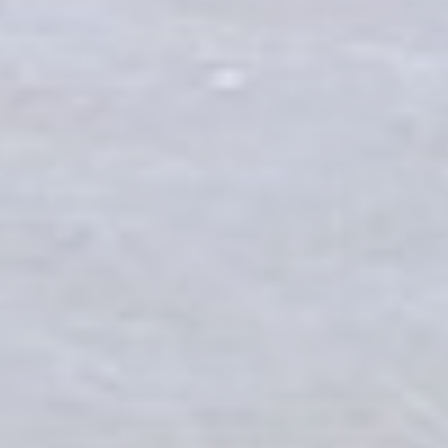
Annunci personalizzati
Fornire il consenso a terze parti per la pubblicità
personalizzata
Conferma Selezione
Nascondi dettagli