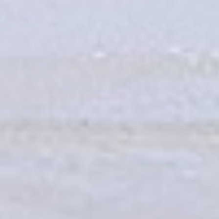
tracciare utenti
Google
_ga_NX7RYZ8PB6
ai fini di
2 ann
Analytics
migliorare
l'utilizzo e la
fruizione del sito
web
Marketing e Pubblicità
I cookie di marketing o pubblicitari vengono utilizzati
principalmente da fornitori terzi ai fini di profilazione
dell'utente in modo da poterne tracciare i comportamenti
nel web a fine pubblicitario.
Dati utente pubblicitari
Fornire il consenso per l'invio a Google dei dati dell'utente
relativi alla pubblicità.