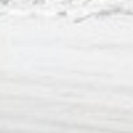
Preferenze
I cookie di preferenza permettono di memorizzare le scelte
dell'utente per le sue prossime visite. Ad esempio
potremmo salvare la lingua dell'utente in modo da
ricordacela alla prossima visita e presentarti la pagina
corretta
Nome
Provider
Scopo
Memorizza le
preferenze
D-edge
dell'utente
_deCookiesConsentDeleteKey
Cookie
relative al
Consent
consenso sui
Cookie e l'ID del
consenso
Memorizza le
preferenze
D-edge
dell'utente
_deCookiesConsentID
Cookie
relative al
Consent
consenso sui
Cookie e l'ID del
consenso
Memorizza le
preferenze
D-edge
dell'utente